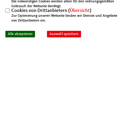
Die notwendigen Cookies werden allein für den ordnungsgemäßen
Gebrauch der Webseite benötigt.
Cookies von Drittanbietern (
Übersicht
)
14.12.2019
Zur Optimierung unserer Webseite binden wir Dienste und Angebote
MIT Darmstadt-Dieburg fordert Rücknahme
von Drittanbietern ein.
der Bonpflicht
Alle akzeptieren
Auswahl speichern
14.12.2019
Pittich: „Rückkehr zur Meisterpflicht stärkt
Mittelstand“
16.10.2019
MIT nominiert Silvia Breher als CDU-Vize
29.09.2019
MIT legt Fitnessprogramm für deutsche
Wettbewerbsfähigkeit auf
29.09.2019
Mittelstands- und Wirtschaftsunion“: MIT
kürzt Namen
09.09.2019