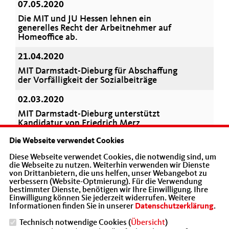
07.05.2020
Die MIT und JU Hessen lehnen ein
generelles Recht der Arbeitnehmer auf
Homeoffice ab.
21.04.2020
MIT Darmstadt-Dieburg für Abschaffung
der Vorfälligkeit der Sozialbeiträge
02.03.2020
MIT Darmstadt-Dieburg unterstützt
Kandidatur von Friedrich Merz
Die Webseite verwendet Cookies
02.02.2020
Kreisparteitag der CDU Darmstadt-Dieburg
Diese Webseite verwendet Cookies, die notwendig sind, um
die Webseite zu nutzen. Weiterhin verwenden wir Dienste
wählt MIT Mitglied Gottfried Milde für
von Drittanbietern, die uns helfen, unser Webangebot zu
weitere zwei Jahre zum CDU-
verbessern (Website-Optmierung). Für die Verwendung
Kreisvorsitzenden
bestimmter Dienste, benötigen wir Ihre Einwilligung. Ihre
Einwilligung können Sie jederzeit widerrufen. Weitere
Informationen finden Sie in unserer
Datenschutzerklärung
.
2019
Technisch notwendige Cookies (
Übersicht
)