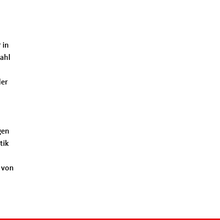
 in
Kahl
der
gen
tik
 von