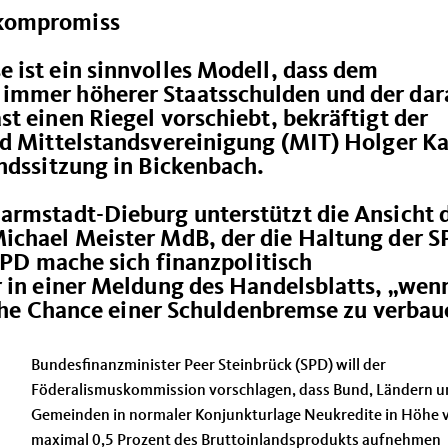
lkompromiss
 ist ein sinnvolles Modell, dass dem
immer höherer Staatsschulden und der dar
t einen Riegel vorschiebt, bekräftigt der
nd Mittelstandsvereinigung (MIT) Holger Ka
ndssitzung in Bickenbach.
armstadt-Dieburg unterstützt die Ansicht 
ichael Meister MdB, der die Haltung der S
 SPD mache sich finanzpolitisch
r in einer Meldung des Handelsblatts, „wen
ische Chance einer Schuldenbremse zu verbau
Bundesfinanzminister Peer Steinbrück (SPD) will der
Föderalismuskommission vorschlagen, dass Bund, Ländern 
Gemeinden in normaler Konjunkturlage Neukredite in Höhe 
maximal 0,5 Prozent des Bruttoinlandsprodukts aufnehmen