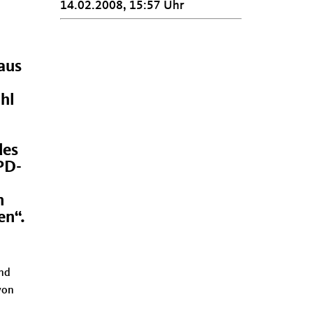
14.02.2008, 15:57 Uhr
aus
hl
des
PD-
n
en“.
und
von