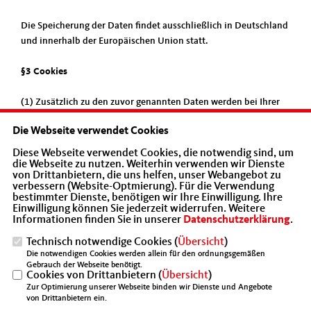
Die Speicherung der Daten findet ausschließlich in Deutschland
und innerhalb der Europäischen Union statt.
§3 Cookies
(1) Zusätzlich zu den zuvor genannten Daten werden bei Ihrer
Nutzung unserer Website Cookies auf Ihrem Rechner
Die Webseite verwendet Cookies
gespeichert. Bei Cookies handelt es sich um kleine Textdateien,
die auf Ihrer Festplatte dem von Ihnen verwendeten Browser
Diese Webseite verwendet Cookies, die notwendig sind, um
zugeordnet gespeichert werden und durch welche der Stelle, die
die Webseite zu nutzen. Weiterhin verwenden wir Dienste
von Drittanbietern, die uns helfen, unser Webangebot zu
den Cookie setzt (hier durch uns), bestimmte Informationen
verbessern (Website-Optmierung). Für die Verwendung
zufließen. Cookies können keine Programme ausführen oder
bestimmter Dienste, benötigen wir Ihre Einwilligung. Ihre
Einwilligung können Sie jederzeit widerrufen. Weitere
Viren auf Ihren Computer übertragen. Sie dienen dazu, das
Informationen finden Sie in unserer
Datenschutzerklärung
.
Internetangebot insgesamt nutzerfreundlicher und effektiver zu
machen.
Technisch notwendige Cookies (
Übersicht
)
Die notwendigen Cookies werden allein für den ordnungsgemäßen
Gebrauch der Webseite benötigt.
(2) Einsatz von Cookies:
Cookies von Drittanbietern (
Übersicht
)
Diese Website nutzt folgende Arten von Cookies, deren
Zur Optimierung unserer Webseite binden wir Dienste und Angebote
von Drittanbietern ein.
Umfang und Funktionsweise im Folgenden erläutert