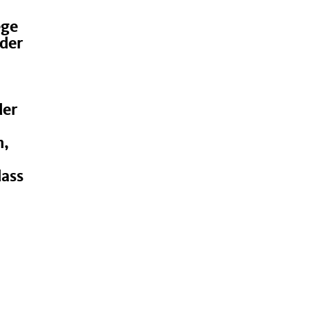
ege
 der
der
n,
dass