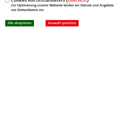
Cookies von Drittanbietern (
Übersicht
)
Zur Optimierung unserer Webseite binden wir Dienste und Angebote
von Drittanbietern ein.
Alle akzeptieren
Auswahl speichern
Ralph Pittich, MIT Kreisvorsitzender
Die bislang im Jahressteuergesetz vorgesehene
Einschränkung des Sachbezugs ist von Scholz
wieder aus dem Gesetzentwurf gestrichen worden.
Linnemann: „Es hat sich gelohnt, dass die MIT hier
über Monate hinweg auf mehreren Ebenen Druck
gemacht hat.“
Scholz wollte ursprünglich die Möglichkeit, dass jeder
Arbeitgeber seinen Mitarbeitern pro Monat 44 Euro
als Sachbezug steuer- und sozialabgabenfrei
zuwenden kann, drastisch einschränken. Die bislang
für diesen Zweck besonders beliebten Gutschein-
und Debitkarten, auf die die 44 Euro überwiesen