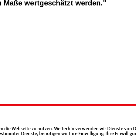
m Maße wertgeschätzt werden."
m die Webseite zu nutzen. Weiterhin verwenden wir Dienste von D
Mittelstands- und Wirtschaftsunion
immter Dienste, benötigen wir Ihre Einwilligung. Ihre Einwilligu
Hessen