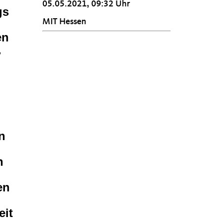
05.05.2021, 09:32 Uhr
gs
MIT Hessen
en
.
n
n
en
eit