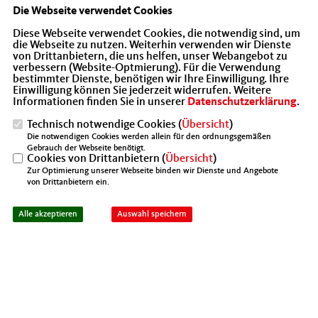
wurde auch Arbeitsagentur-Vorständin
Die Webseite verwendet Cookies
Valerie Holsboer befragt. Das Interview
Diese Webseite verwendet Cookies, die notwendig sind, um
die Webseite zu nutzen. Weiterhin verwenden wir Dienste
lesen Sie ab Seite 14. Zudem blicken wir
von Drittanbietern, die uns helfen, unser Webangebot zu
auf den Trend zur Rekommunalisierung
verbessern (Website-Optmierung). Für die Verwendung
bestimmter Dienste, benötigen wir Ihre Einwilligung. Ihre
und die Folgen für private Unternehmen
Einwilligung können Sie jederzeit widerrufen. Weitere
Informationen finden Sie in unserer
Datenschutzerklärung
.
(S. 18).
Technisch notwendige Cookies (
Übersicht
)
Hier der Link zum Download:
Die notwendigen Cookies werden allein für den ordnungsgemäßen
https://www.mit-bund.de/content/oktober-
Gebrauch der Webseite benötigt.
Cookies von Drittanbietern (
Übersicht
)
ausgabe-des-mittelstandsmagazins-
Zur Optimierung unserer Webseite binden wir Dienste und Angebote
von Drittanbietern ein.
erschienen
Alle akzeptieren
Auswahl speichern