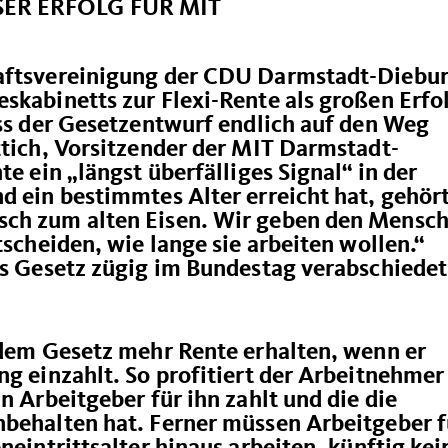
ER ERFOLG FÜR MIT
haftsvereinigung der CDU Darmstadt-Diebu
skabinetts zur Flexi-Rente als großen Erfo
ass der Gesetzentwurf endlich auf den Weg
ttich, Vorsitzender der MIT Darmstadt-
te ein „längst überfälliges Signal“ in der
d ein bestimmtes Alter erreicht hat, gehört
sch zum alten Eisen. Wir geben den Mensc
tscheiden, wie lange sie arbeiten wollen.“
as Gesetz zügig im Bundestag verabschiedet
 dem Gesetz mehr Rente erhalten, wenn er
ng einzahlt. So profitiert der Arbeitnehmer
n Arbeitgeber für ihn zahlt und die die
nbehalten hat. Ferner müssen Arbeitgeber f