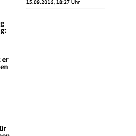
15.09.2016, 18:27 Uhr
rg
lg:
 er
hen
ür