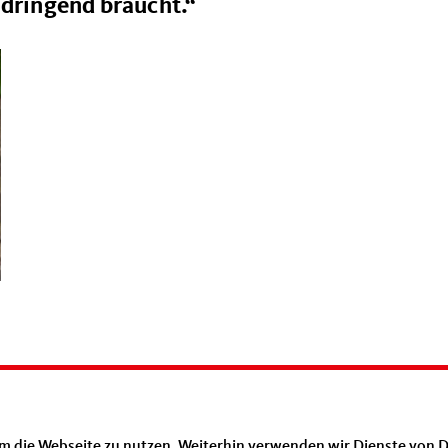
 dringend braucht.“
m die Webseite zu nutzen. Weiterhin verwenden wir Dienste von D