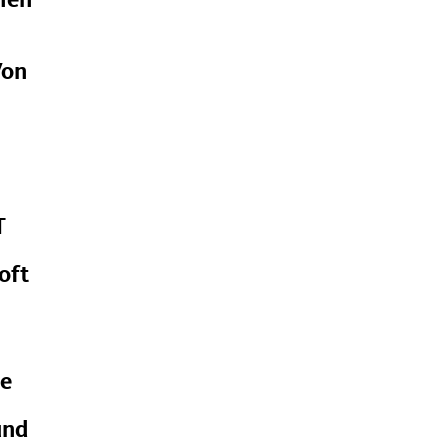
inen
Von
T
oft
te
und