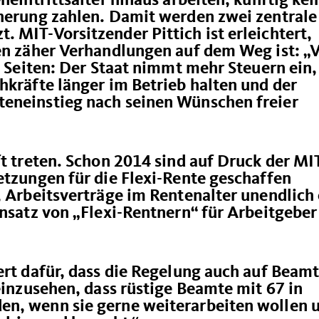
neintrittsalter hinaus arbeiten, künftig ke
cherung zahlen. Damit werden zwei zentrale
 MIT-Vorsitzender Pittich ist erleichtert,
ren zäher Verhandlungen auf dem Weg ist: „
le Seiten: Der Staat nimmt mehr Steuern ein,
hkräfte länger im Betrieb halten und der
eneinstieg nach seinen Wünschen freier
ft treten. Schon 2014 sind auf Druck der MI
etzungen für die Flexi-Rente geschaffen
, Arbeitsverträge im Rentenalter unendlich 
insatz von „Flexi-Rentnern“ für Arbeitgeber
ert dafür, dass die Regelung auch auf Beam
 einzusehen, dass rüstige Beamte mit 67 in
en, wenn sie gerne weiterarbeiten wollen 