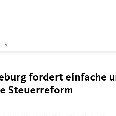
SSEN
burg fordert einfache 
he Steuerreform