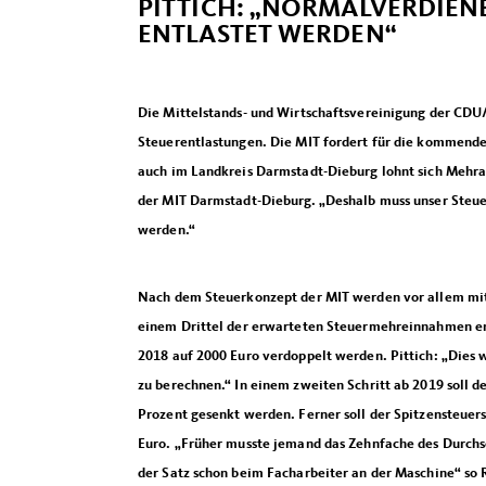
PITTICH: „NORMALVERDIEN
ENTLASTET WERDEN“
Die Mittelstands- und Wirtschaftsvereinigung der CD
Steuerentlastungen. Die MIT fordert für die kommende 
auch im Landkreis Darmstadt-Dieburg lohnt sich Mehrarbe
der MIT Darmstadt-Dieburg. „Deshalb muss unser Steuer
werden.“
Nach dem Steuerkonzept der MIT werden vor allem mitt
einem Drittel der erwarteten Steuermehreinnahmen en
2018 auf 2000 Euro verdoppelt werden. Pittich: „Dies 
zu berechnen.“ In einem zweiten Schritt ab 2019 soll 
Prozent gesenkt werden. Ferner soll der Spitzensteuers
Euro. „Früher musste jemand das Zehnfache des Durchs
der Satz schon beim Facharbeiter an der Maschine“ so Ra