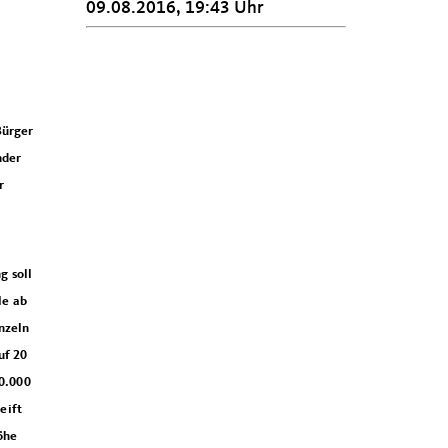
09.08.2016, 19:43 Uhr
Bürger
nder
r
g soll
le ab
nzeln
uf 20
60.000
eift
Höhe