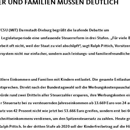
ER UND FAMILIEN MÜSSEN DEUTLICH
U/CSU (MIT) Darmstadt-Dieburg begrüßt die laufende Debatte um
Legislaturperiode eine umfassende Steuerreform in drei Stufen. „Für viele 
it oft nicht, weil der Staat zu viel abschöpft“, sagt Ralph Pittich, Vorsitze
system nicht nur einfacher, sondern auch leistungs- und familienfreundliche
lere Einkommen und Familien mit Kindern entlastet. Die gesamte Entlastun
tsprechen. Direkt nach der Bundestagswahl soll die Werbungskostenpauscha
würde rund zwei Dritteln aller Steuerzahler ersparen, ihre Werbungskosten ei
der Steuersatz bei zu versteuernden Jahreseinkommen ab 13.669 Euro von 24 a
atz von 42 Prozent nicht wie jetzt bei 53.666 Euro greifen, sondern erst bei 
chnittseinkommens verdienen, um den Spitzensteuersatz zu zahlen. Heute gr
lph Pittich. In der dritten Stufe ab 2020 soll der Kinderfreibetrag auf die 